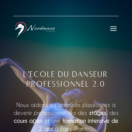
a
L’ECOLE DU DANSEUR
PROFESSIONNEL 2.0
Nous aidons les danseurs passionnés à
devenir professionnel via des
stages
, des
cours open
et une
formation intensive de
2 ans
à Paris (Pantin).